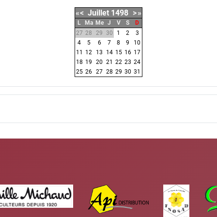
«
<
Juillet
1498
>
»
L
Ma
Me
J
V
S
D
27
28
29
30
1
2
3
4
5
6
7
8
9
10
11
12
13
14
15
16
17
18
19
20
21
22
23
24
25
26
27
28
29
30
31