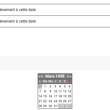
évènement à cette date
évènement à cette date
«
<
Mars
1498
>
»
L
Ma
Me
J
V
S
D
28
1
2
3
4
5
6
7
8
9
10
11
12
13
14
15
16
17
18
19
20
21
22
23
24
25
26
27
28
29
30
31
1
2
3