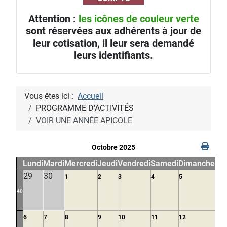
Attention :
les icônes de couleur verte
sont réservées aux adhérents à jour de
leur cotisation, il leur sera demandé
leurs identifiants.
Vous êtes ici :
Accueil
PROGRAMME D'ACTIVITÉS
VOIR UNE ANNÉE APICOLE
Octobre 2025
Lundi
Mardi
Mercredi
Jeudi
Vendredi
Samedi
Dimanche
29
30
1
2
3
4
5
40
6
7
8
9
10
11
12